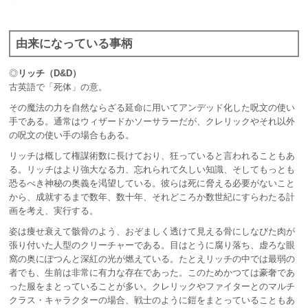
由来になっている事柄
◎
リッチ（D&D）
古英語で「死体」の意。
その魔法の力を自然ならざる延命に用いてアンデッド化した呪文の使い
手である。通常はウィザードかソーサラーだが、クレリックやそれ以外
の呪文の使い手の場合もある。
リッチは概して権謀術数に長けており、狂っていると言われることもあ
る。リッチはより強大なる力、忘れられて久しい知識、そしてもっとも
恐るべき神秘の奥義を渇望している。彼らは死に脅える必要がないこと
から、成就するまで数年、数十年、それどころか数世紀にすらわたる計
画を考え、実行する。
姿は痩せ衰えて骸骨のよう、おぞましく透けて見える骨にしなびた肉が
張り付いた人型のクリーチャーである。目はとうに腐り落ち、虚ろな眼
窩の奥にぽつんと深紅の光が燃えている。たとえリッチの中では最弱の
者でも、生前は非常に有力な存在であった。このためかつては豪奢であ
った服をまとっていることが多い。クレリックやファイターとのマルチ
クラス・キャラクターの場合、戦士のように鎧をまとっていることもあ