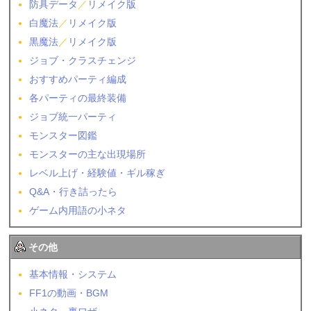
防具データ
／
リメイク版
白魔法
／
リメイク版
黒魔法
／
リメイク版
ジョブ・クラスチェンジ
おすすめパーティ編成
各パーティの最終装備
ジョブ統一パーティ
モンスター図鑑
モンスターの主な出現場所
レベル上げ・経験値・ギル稼ぎ
Q&A・行き詰ったら
ゲーム内用語の小ネタ
その他
基本情報・システム
FF1の動画・BGM