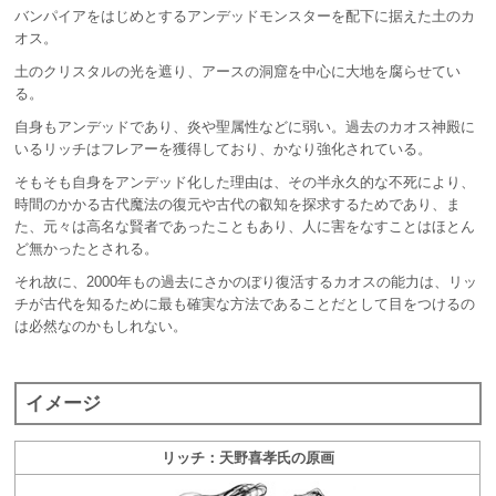
バンパイアをはじめとするアンデッドモンスターを配下に据えた土のカ
オス。
土のクリスタルの光を遮り、アースの洞窟を中心に大地を腐らせてい
る。
自身もアンデッドであり、炎や聖属性などに弱い。過去のカオス神殿に
いるリッチはフレアーを獲得しており、かなり強化されている。
そもそも自身をアンデッド化した理由は、その半永久的な不死により、
時間のかかる古代魔法の復元や古代の叡知を探求するためであり、ま
た、元々は高名な賢者であったこともあり、人に害をなすことはほとん
ど無かったとされる。
それ故に、2000年もの過去にさかのぼり復活するカオスの能力は、リッ
チが古代を知るために最も確実な方法であることだとして目をつけるの
は必然なのかもしれない。
イメージ
リッチ：天野喜孝氏の原画