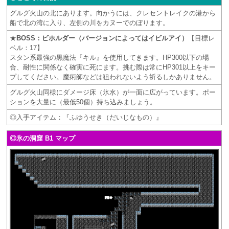
グルグ火山の北にあります。向かうには、クレセントレイクの港から
船で北の湾に入り、左側の川をカヌーでのぼります。
★
BOSS：ビホルダー（バージョンによってはイビルアイ）
【目標レ
ベル：17】
スタン系最強の黒魔法『キル』を使用してきます。HP300以下の場
合、耐性に関係なく確実に死にます。挑む際は常にHP301以上をキー
プしてください。魔術師などは狙われないよう祈るしかありません。
グルグ火山同様にダメージ床（氷水）が一面に広がっています。ポー
ションを大量に（最低50個）持ち込みましょう。
◎入手アイテム：『ふゆうせき（だいじなもの）』
◎氷の洞窟 B1 マップ