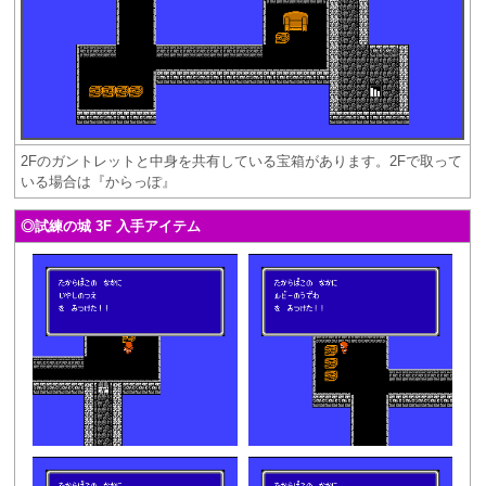
2Fのガントレットと中身を共有している宝箱があります。2Fで取って
いる場合は『からっぽ』
◎試練の城 3F 入手アイテム