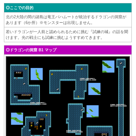
◎ここでの目的
北の2大陸の間の諸島は竜王バハムートが統治するドラゴンの洞窟が
あります（6か所）※モンスターは出現しません。
若いドラゴンが一人前と認められるために挑む『試練の城』の話を聞
けます。光の戦士にも試練に挑むようすすめてきます。
◎ドラゴンの洞窟 B1 マップ