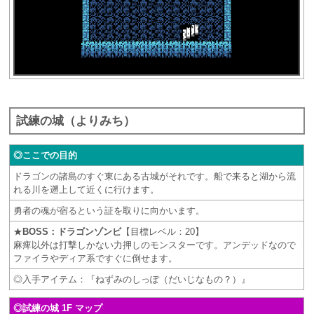
試練の城（よりみち）
◎ここでの目的
ドラゴンの諸島のすぐ東にある古城がそれです。船で来ると湖から流
れる川を遡上して近くに行けます。
勇者の魂が宿るという証を取りに向かいます。
★
BOSS：ドラゴンゾンビ
【目標レベル：20】
麻痺以外は打撃しかない力押しのモンスターです。アンデッドなので
ファイラやディア系ですぐに倒せます。
◎入手アイテム：『ねずみのしっぽ（だいじなもの？）』
◎試練の城 1F マップ