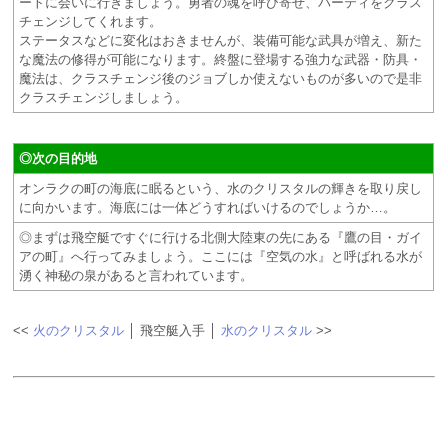
ートに会いに行きましょう。勇者の魂を呼び寄せ、パーティをクラス
チェンジしてくれます。
ステータスなどに変化はおきませんが、装備可能な武具が増え、新た
な魔法の修得が可能になります。終盤に登場する強力な武器・防具・
魔法は、クラスチェンジ後のジョブしか使えないものが多いので是非
クラスチェンジしましょう。
◎次の目的地
オンラクの町の海底に眠るという、水のクリスタルの輝きを取り戻し
に向かいます。海底には一体どうすればいけるのでしょうか…。
◎まずは飛空艇ですぐに行ける北側大陸東の先にある『鷹の目・ガイ
アの町』へ行ってみましょう。ここには『空気の水』と呼ばれる水が
湧く神秘の泉があると言われています。
<<
火のクリスタル
│ 飛空艇入手 │
水のクリスタル
>>