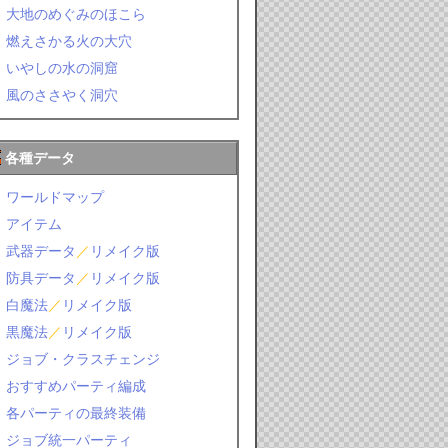
大地のめぐみのほこら
燃えさかる火の大穴
いやしの水の洞窟
風のささやく洞穴
各種データ
ワールドマップ
アイテム
武器データ
／
リメイク版
防具データ
／
リメイク版
白魔法
／
リメイク版
黒魔法
／
リメイク版
ジョブ・クラスチェンジ
おすすめパーティ編成
各パーティの最終装備
ジョブ統一パーティ