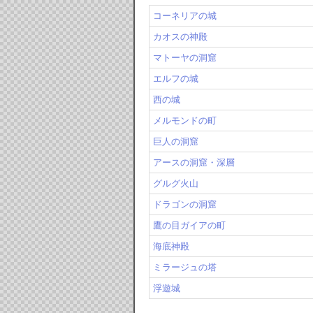
コーネリアの城
カオスの神殿
マトーヤの洞窟
エルフの城
西の城
メルモンドの町
巨人の洞窟
アースの洞窟・深層
グルグ火山
ドラゴンの洞窟
鷹の目ガイアの町
海底神殿
ミラージュの塔
浮遊城