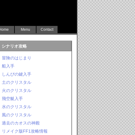
Home
Menu
Contact
シナリオ攻略
冒険のはじまり
船入手
しんぴの鍵入手
土のクリスタル
火のクリスタル
飛空艇入手
水のクリスタル
風のクリスタル
過去のカオスの神殿
リメイク版FF1攻略情報